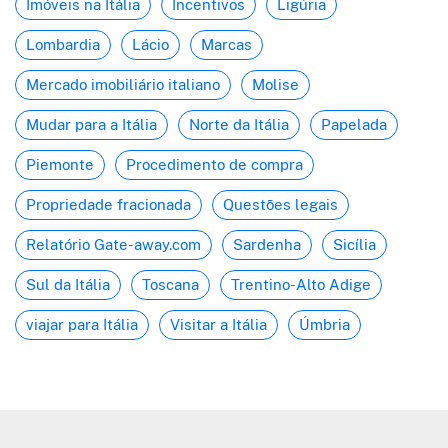
Imóveis na Itália
Incentivos
Ligúria
Lombardia
Lácio
Marcas
Mercado imobiliário italiano
Molise
Mudar para a Itália
Norte da Itália
Papelada
Piemonte
Procedimento de compra
Propriedade fracionada
Questões legais
Relatório Gate-away.com
Sardenha
Sicília
Sul da Itália
Toscana
Trentino-Alto Adige
viajar para Itália
Visitar a Itália
Úmbria