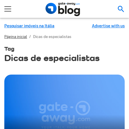
Pes
Pesquisar imóveis na Itália
Advertise with us
Página inicial
/
Dicas de especialistas
Tag
Dicas de especialistas