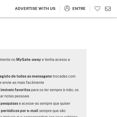
ENTRE
ADVERTISE WITH US
tamente no
MyGate-away
e tenha acesso a
egisto de todas as mensagens
trocadas com
e envie-as mais facilmente
 imóveis favoritos
para os ter sempre à mão, os
nar notas pessoais
 pesquisas
e acesse-as sempre que quiser
 periódicos por e-mail
sempre que são
s imóveis que correspondam aos seus critérios