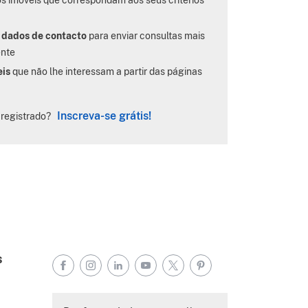
 dados de contacto
para enviar consultas mais
ente
eis
que não lhe interessam a partir das páginas
Inscreva-se grátis!
 registrado?
s
Facebook
Instagram
LinkedIn
YouTube
X
Pinterest