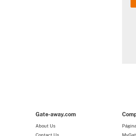
Gate-away.com
Compr
About Us
Página
Contact Us
MyGat