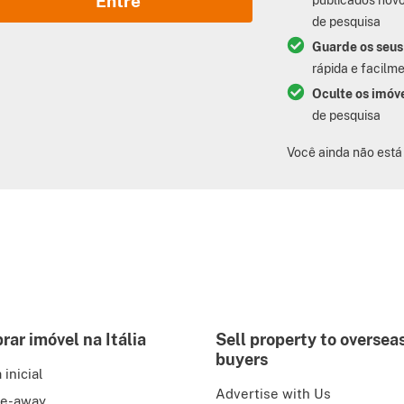
Entre
de pesquisa
Guarde os seus
rápida e facilm
Oculte os imóv
de pesquisa
Você ainda não está
ar imóvel na Itália
Sell property to oversea
buyers
 inicial
Advertise with Us
e-away