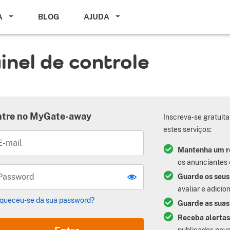
A
BLOG
AJUDA
inel de controle
ntre no
MyGate-away
Inscreva-se gratui
estes serviços:
E-mail
Mantenha um r
os anunciantes 
Password
Guarde os seus
avaliar e adicio
queceu-se da sua password?
Guarde as suas
Receba alertas
publicados novo