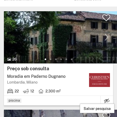
26 Fotos.
26
Preço:
Preço sob consulta
Moradia em Paderno Dugnano
Região: Lombardia, província: Milano.
Lombardia, Milano
22
12
2.300 m²
22 quartos.
12 casas de banho.
Área útil: 2.300 metros quadrados.
piscina
Salvar pesquisa