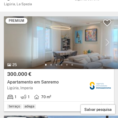
Ligúria, La Spezia
PREMIUM
25 Fotos.
25
Preço:
300.000 €
Apartamento em Sanremo
Região: Ligúria, província: Imperia.
Ligúria, Imperia
1
1
70 m²
1 quarto.
1 casa de banho.
Área útil: 70 metros quadrados.
terraço
adega
Salvar pesquisa