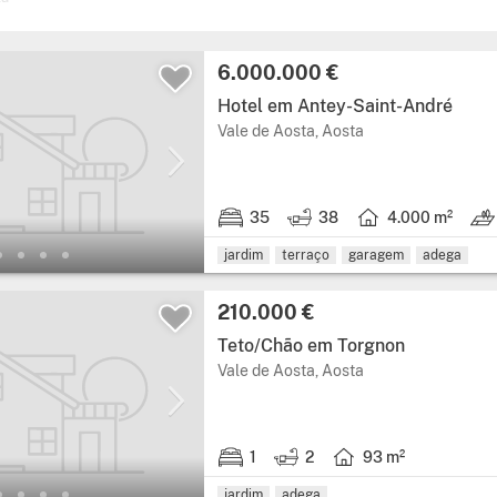
Preço:
6.000.000 €
Hotel em Antey-Saint-André
Região: Vale de Aos
Vale de Aosta, Aosta
35
38
4.000 m²
35 quartos.
38 casas de banho.
Área útil: 4.000 me
Terr
jardim
terraço
garagem
adega
Preço:
210.000 €
Teto/Chão em Torgnon
Região: Vale de Aos
Vale de Aosta, Aosta
1
2
93 m²
1 quarto.
2 casas de banho.
Área útil: 93 metros q
jardim
adega