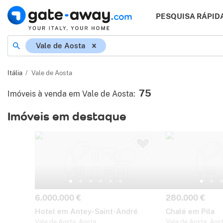
PESQUISA RÁPID
Localização
Vale de Aosta
Itália
Vale de Aosta
75
Imóveis à venda em Vale de Aosta
:
Imóveis em destaque
Preço:
Preço:
6.000.000 €
280.000 €
Hotel em Antey-Saint-André
Chalé em Pila
Vale de Aosta, Aosta
Vale de Aosta, Aos