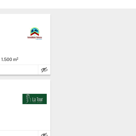
ta, província: Aosta.
1.500 m²
tros quadrados.
eno: 1.500 m².
ta, província: Aosta.
uadrados.