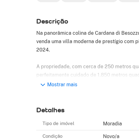
Descrição
Na panorâmica colina de Cardana di Besozz
venda uma villa moderna de prestígio com pi
2024.
A propriedade, com cerca de 250 metros qu
perfeitamente cuidado de 1.850 metros qua
metros quadrados e grande pátio com lugar
Mostrar mais
modernas tecnologias para o conforto e efic
de 10 kWh, aquecimento e refrigeração de te
com vidros triplos, sistema de alarme, reves
Detalhes
telhado.
Tipo de imóvel
Moradia
A residência, projetada e construída por arqu
Condição
Novo/a