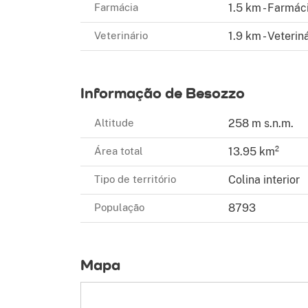
Farmácia
1.5 km - Farmác
Veterinário
1.9 km - Veteriná
Informação de Besozzo
Altitude
258 m s.n.m.
Área total
13.95 km²
Tipo de território
Colina interior
População
8793
Mapa