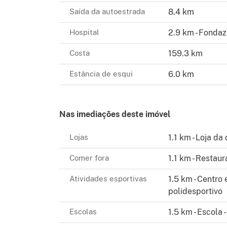
Esta residência exclusiva, localizada a pouc
Saída da autoestrada
8.4 km
conexões de auto-estradas e das margens do
Hospital
2.9 km - Fondaz
design contemporâneo, conforto tecnológic
experiência habitacional de prestígio e qua
Costa
159.3 km
Estância de esqui
6.0 km
Deslizamento: as informações comunicadas 
podem ser atribuídas a obrigações contratuai
de qualquer forma de compromisso.
Nas imediações deste imóvel
Este texto foi traduzido automaticamente.
Lojas
1.1 km - Loja da
Veja as descrições inseridas pelo anunciante
Comer fora
1.1 km - Restaur
Atividades esportivas
1.5 km - Centro 
polidesportivo
Escolas
1.5 km - Escola