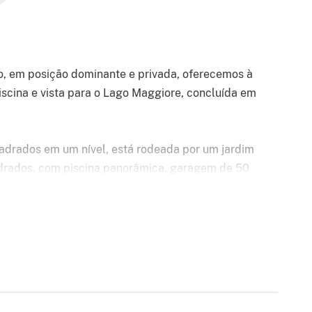
o, em posição dominante e privada, oferecemos à
scina e vista para o Lago Maggiore, concluída em
adrados em um nível, está rodeada por um jardim
drados, com piscina panorâmica, garagem de 50
es de estacionamento. Equipado com as mais
iência energética, a moradia tem sistema fotovoltaico
to, ventilação mecânica controlada, janelas de metal
timento térmico, bispo e cadeiras nos lados do
itetos locais de talento, distingue-se por um estilo