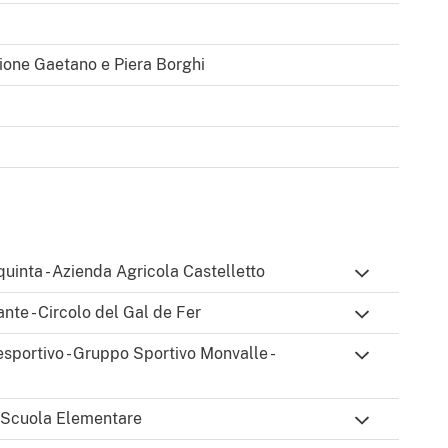
os minutos do centro de Besozzo, das principais
 Lago Maggiore, representa uma síntese perfeita do
ione Gaetano e Piera Borghi
o e harmonia com a natureza, oferecendo uma
lidade sem tempo.
são meramente indicativas e de qualquer forma não
s. Todos os dados estão sujeitos a verificação antes
 quinta - Azienda Agricola Castelletto
ante - Circolo del Gal de Fer
esportivo - Gruppo Sportivo Monvalle -
 - Scuola Elementare