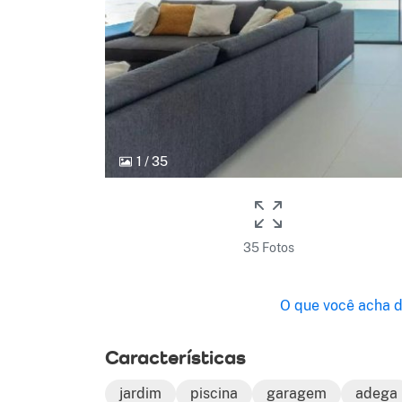
1
/
35
35 Fotos
O que você acha d
Características
jardim
piscina
garagem
adega