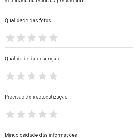
qualidade de como é apresentado.
Qualidade das fotos
1
2
3
4
5
Avaliação
0
Qualidade da descrição
1
2
3
4
5
Avaliação
0
Precisão de geolocalização
1
2
3
4
5
Avaliação
0
Minuciosidade das informações