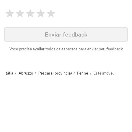
1
2
3
4
5
Avaliação
0
Identify
Enviar feedback
Você precisa avaliar todos os aspectos para enviar seu feedback
Itália
Abruzzo
Pescara (província)
Penne
Este imóvel