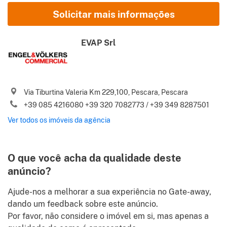
Nome e Sobrenome
Solicitar mais informações
E-mail
EVAP Srl
Telefone (código internacional incluído)
Via Tiburtina Valeria Km 229,100, Pescara, Pescara
Concordo com estes
Termos de utilização
e
Política de
+39 085 4216080 +39 320 7082773 / +39 349 8287501
privacidade
Ver todos os imóveis da agência
Envie-me por favor as melhores ofertas imobiliárias na Itália,
.
notícias, conselhos e sugestões de Gate-away.com
Termos de
utilização
O que você acha da qualidade deste
Identify
anúncio?
Ajude-nos a melhorar a sua experiência no Gate-away,
dando um feedback sobre este anúncio.
Por favor, não considere o imóvel em si, mas apenas a