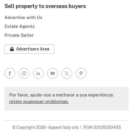
Sell property to overseas buyers
Advertise with Us
Estate Agents
Private Seller
Advertisers Area
Facebook
Instagram
LinkedIn
YouTube
X
Pinterest
Por favor, ajude-nos a melhorar a sua experiência:
relate quaisquer problemas.
© Copyright 2026 - Appeal Italy srls | P.IVA 02129230435