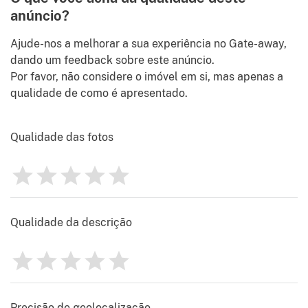
Envie-me por favor as melhores ofertas imobiliárias na Itália,
anúncio?
.
notícias, conselhos e sugestões de Gate-away.com
Termos de
utilização
Ajude-nos a melhorar a sua experiência no Gate-away,
Identify
dando um feedback sobre este anúncio.
Por favor, não considere o imóvel em si, mas apenas a
qualidade de como é apresentado.
Qualidade das fotos
1
2
3
4
5
Avaliação
0
Qualidade da descrição
1
2
3
4
5
Avaliação
0
Precisão de geolocalização