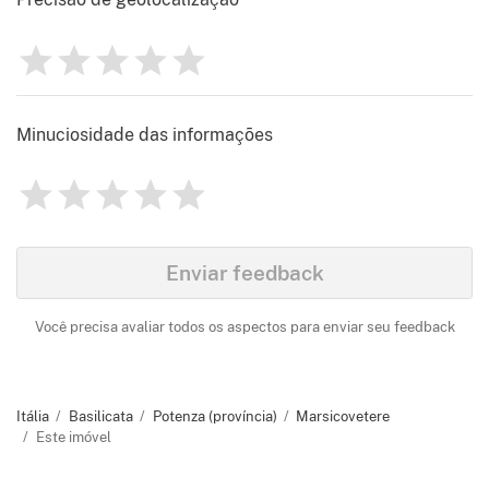
1
2
3
4
5
Avaliação
0
Minuciosidade das informações
1
2
3
4
5
Avaliação
0
Identify
Enviar feedback
Você precisa avaliar todos os aspectos para enviar seu feedback
Itália
Basilicata
Potenza (província)
Marsicovetere
Este imóvel