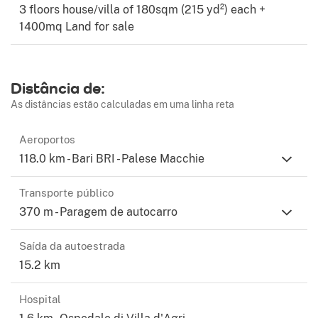
3 floors house/villa of 180sqm (215 yd²) each +
Eng: +44 7508671699
1400mq Land for sale
Distância de:
As distâncias estão calculadas em uma linha reta
Aeroportos
118.0 km - Bari BRI - Palese Macchie
Transporte público
370 m - Paragem de autocarro
Saída da autoestrada
15.2 km
Hospital