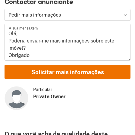
Contactar anunciante
Tipo de pedido
Pedir mais informações
A sua mensagem
Nome e Sobrenome
Solicitar mais informações
E-mail
Particular
Private Owner
Telefone (código internacional incluído)
Concordo com estes
Termos de utilização
e
Política de
privacidade
O que você acha da qualidade deste