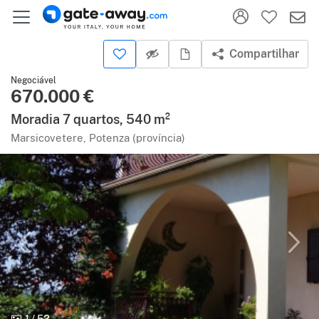
Compartilhar
Negociável
670.000 €
Moradia 7 quartos, 540 m²
Marsicovetere, Potenza (província)
1
/
53