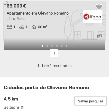
65.000 €
Apartamento em Olevano Romano
Lácio, Roma
1
1
60 m²
1
1
-
1
de
1
resultados
Cidades perto de Olevano Romano
A 5 km
Salvar pesquisa
Bellegra
(1)