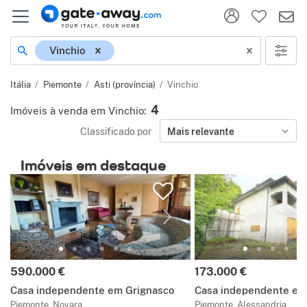
Localização
Vinchio
Itália
Piemonte
Asti (província)
Vinchio
4
Imóveis à venda em Vinchio
:
Classificado por
Mais relevante
Imóveis em destaque
Preço:
Preço:
590.000 €
173.000 €
Casa independente em Grignasco
Casa independente em
Piemonte, Novara
Piemonte, Alessandria