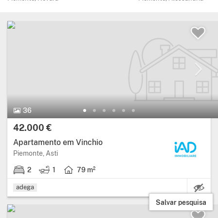
36 Fotos.
36
Preço:
42.000 €
Apartamento em Vinchio
Região: Piemonte, província: Asti.
Piemonte, Asti
2
1
79 m²
2 quartos.
1 casa de banho.
Área útil: 79 metros quadrados.
adega
Salvar pesquisa