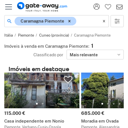
Localização
Caramagna Piemonte
Itália
Piemonte
Cuneo (província)
Caramagna Piemonte
1
Imóveis à venda em Caramagna Piemonte
:
Classificado por
Mais relevante
Imóveis em destaque
Preço:
Preço:
115.000 €
685.000 €
Casa independente em Nonio
Moradia em Ovada
Piemonte, Verbano-Cusio-Ossola
Piemonte, Alessandria