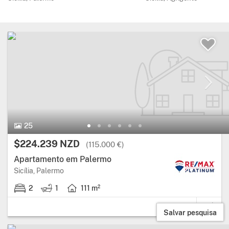
25 Fotos.
25
Preço:
$224.239 NZD
(115.000 €)
Apartamento em Palermo
Região: Sicília, província: Palermo.
Sicília, Palermo
2
1
111 m²
2 quartos.
1 casa de banho.
Área útil: 111 metros quadrados.
Salvar pesquisa