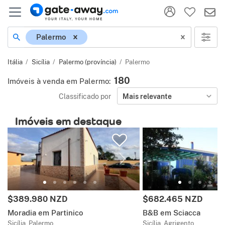
Localização
Palermo
Itália
Sicília
Palermo (província)
Palermo
180
Imóveis à venda em Palermo
:
Classificado por
Mais relevante
Imóveis em destaque
Preço:
Preço:
$389.980 NZD
$682.465 NZD
Moradia em Partinico
B&B em Sciacca
Sicília, Palermo
Sicília, Agrigento