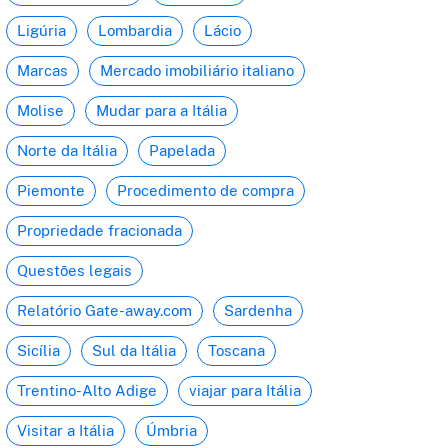
Ligúria
Lombardia
Lácio
Marcas
Mercado imobiliário italiano
Molise
Mudar para a Itália
Norte da Itália
Papelada
Piemonte
Procedimento de compra
Propriedade fracionada
Questões legais
Relatório Gate-away.com
Sardenha
Sicília
Sul da Itália
Toscana
Trentino-Alto Adige
viajar para Itália
Visitar a Itália
Úmbria