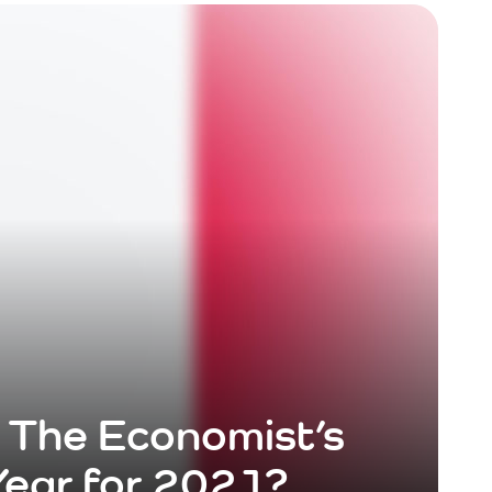
a The Economist’s
Year for 2021?