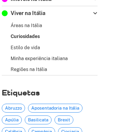
Viver na Itália
Áreas na Itália
Curiosidades
Estilo de vida
Minha experiência italiana
Regiões na Itália
Etiquetas
Abruzzo
Aposentadoria na Itália
Apúlia
Basilicata
Brexit
Calábria
Campânia
Ciociaria