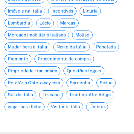
Imóveis na Itália
Incentivos
Ligúria
Lombardia
Lácio
Marcas
Mercado imobiliário italiano
Molise
Mudar para a Itália
Norte da Itália
Papelada
Piemonte
Procedimento de compra
Propriedade fracionada
Questões legais
Relatório Gate-away.com
Sardenha
Sicília
Sul da Itália
Toscana
Trentino-Alto Adige
viajar para Itália
Visitar a Itália
Úmbria