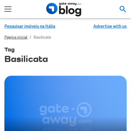
Pes
Pesquisar imóveis na Itália
Advertise with us
Página inicial
/
Basilicata
Tag
Basilicata