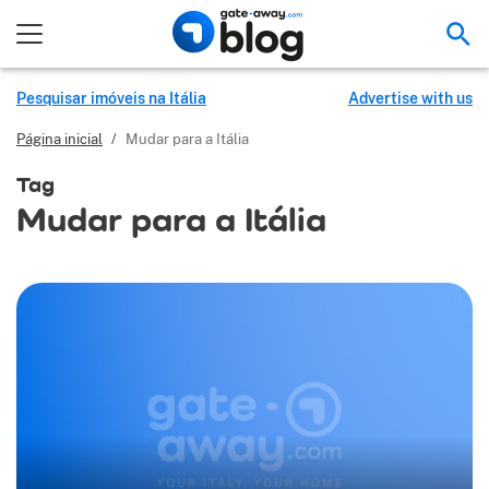
Pes
Pesquisar imóveis na Itália
Advertise with us
Página inicial
/
Mudar para a Itália
Tag
Mudar para a Itália