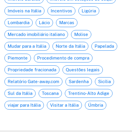
Imóveis na Itália
Incentivos
Ligúria
Lombardia
Lácio
Marcas
Mercado imobiliário italiano
Molise
Mudar para a Itália
Norte da Itália
Papelada
Piemonte
Procedimento de compra
Propriedade fracionada
Questões legais
Relatório Gate-away.com
Sardenha
Sicília
Sul da Itália
Toscana
Trentino-Alto Adige
viajar para Itália
Visitar a Itália
Úmbria