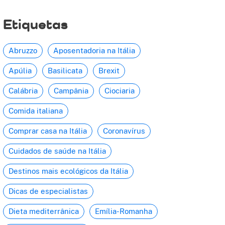
Etiquetas
Abruzzo
Aposentadoria na Itália
Apúlia
Basilicata
Brexit
Calábria
Campânia
Ciociaria
Comida italiana
Comprar casa na Itália
Coronavírus
Cuidados de saúde na Itália
Destinos mais ecológicos da Itália
Dicas de especialistas
Dieta mediterrânica
Emília-Romanha