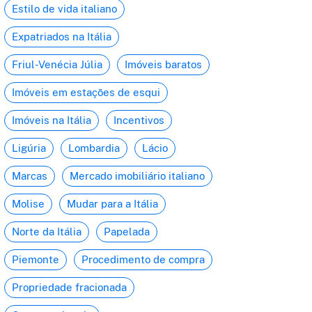
Estilo de vida italiano
Expatriados na Itália
Friul-Venécia Júlia
Imóveis baratos
Imóveis em estações de esqui
Imóveis na Itália
Incentivos
Ligúria
Lombardia
Lácio
Marcas
Mercado imobiliário italiano
Molise
Mudar para a Itália
Norte da Itália
Papelada
Piemonte
Procedimento de compra
Propriedade fracionada