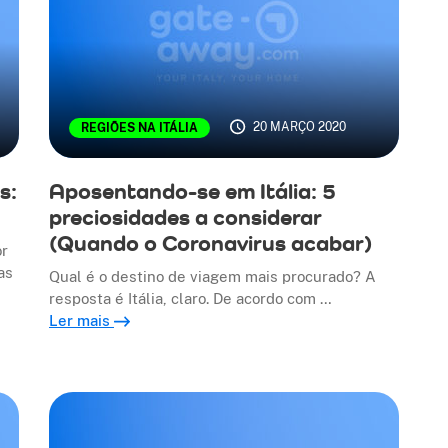
20 MARÇO 2020
REGIÕES NA ITÁLIA
s:
Aposentando-se em Itália: 5
preciosidades a considerar
(Quando o Coronavirus acabar)
or
as
Qual é o destino de viagem mais procurado? A
resposta é Itália, claro. De acordo com …
Ler mais