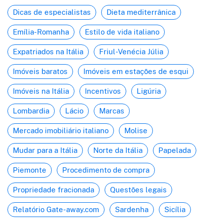
Dicas de especialistas
Dieta mediterrânica
Emília-Romanha
Estilo de vida italiano
Expatriados na Itália
Friul-Venécia Júlia
Imóveis baratos
Imóveis em estações de esqui
Imóveis na Itália
Incentivos
Ligúria
Lombardia
Lácio
Marcas
Mercado imobiliário italiano
Molise
Mudar para a Itália
Norte da Itália
Papelada
Piemonte
Procedimento de compra
Propriedade fracionada
Questões legais
Relatório Gate-away.com
Sardenha
Sicília