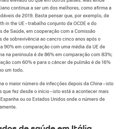
mais elevado do que em outros países. Mas ainda
liano continua a ser um dos melhores, como afirma a
dáveis de 2019. Basta pensar que, por exemplo, de
th in the UE – trabalho conjunto da OCDE e do
cas de Saúde, em cooperação com a Comissão
as de sobrevivência ao cancro cinco anos após o
ifica 90% em comparação com uma média da UE de
mama na península é de 86% em comparação com 83%;
ração com 60% e para o câncer de pulmão é de 16%
o um todo.
a o maior número de infecções depois da China – isto
que fez desde o início – isto está a acontecer mais
 Espanha ou os Estados Unidos onde o número de
damente.
ados de saúde em Itália