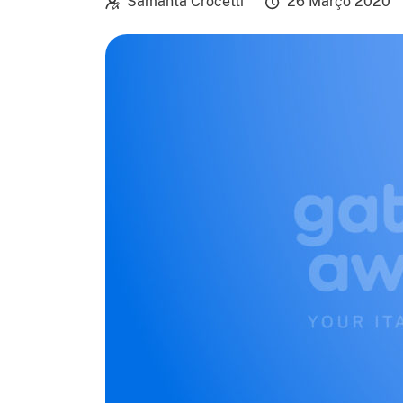
Samanta Crocetti
26 Março 2020