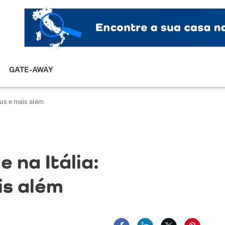
GATE-AWAY
rus e mais além
 na Itália:
is além