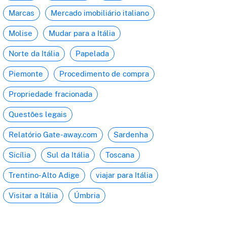
Marcas
Mercado imobiliário italiano
Molise
Mudar para a Itália
Norte da Itália
Papelada
Piemonte
Procedimento de compra
Propriedade fracionada
Questões legais
Relatório Gate-away.com
Sardenha
Sicília
Sul da Itália
Toscana
Trentino-Alto Adige
viajar para Itália
Visitar a Itália
Úmbria