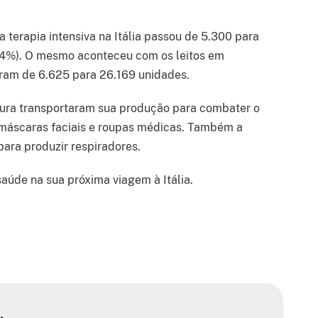
terapia intensiva na Itália passou de 5.300 para
(+64%). O mesmo aconteceu com os leitos em
ram de 6.625 para 26.169 unidades.
tura transportaram sua produção para combater o
 máscaras faciais e roupas médicas. Também a
para produzir respiradores.
aúde na sua próxima viagem à Itália.
book
 LinkedIn
har no X
partilhar no Pinterest