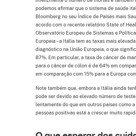
infelizmente o número de mortes é também 
podemos afirmar que o sistema de saúde ita
Bloomberg no seu Índice de Países mais Sau
acordo com o recente relatório State of Heal
Observatório Europeu de Sistemas e Políti
Europeia – a Itália tem as taxas mais elevad
diagnóstico na União Europeia, o que sign
87%. Em particular, a taxa de câncer de 
para o câncer de cólon é de 64% em compa
em comparação com 15% para a Europa com
Note também que, embora a Itália ainda tenh
pode ser devido ao elevado número de testes 
lentamente do que em outros países como a
pessoas positivas está a crescer muito rapi
O que esperar dos cuid