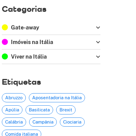
Categorias
Gate-away
Imóveis na Itália
Viver na Itália
Etiquetas
Abruzzo
Aposentadoria na Itália
Apúlia
Basilicata
Brexit
Calábria
Campânia
Ciociaria
Comida italiana